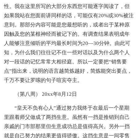
性。我在这里所写的大部分东西您可能逐字阅读了，但
如果我站在您面前讲同样的话，可能仅有20%或30%被注
意到。那部分内容可能是您最想听的，或者出于某种原
因触及您的某根神经而被记下的。有调查结果表明成年
人能够注意倾听的平均最长时间为20—30分钟。由此可
知，为什么我们往往记不住一些对话以及为什么两个人
对一段话的记忆常常大相径庭。所以一定要把“销售要
点”指出来，说明的语言越简炼越好，简炼能突出要点，
千万不要让罗嗦的句子喧宾夺主。
（第八周） 20xx年8月12日
“皇天不负有心人”通过努力我终于在最后一个星期
里跟着师父做成了两挡生意。虽然有一挡是推销到自己
亲戚的门市部那里但生意成功总是值得高兴。另外一挡
就是自己努力的结果更值得骄傲。这挡生意是一间零售