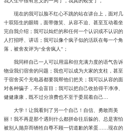
我人生中很有意义的一周了，我真的蜕变了，
现在的我可以脸不红心不跳的站在讲台上，面对几
十双陌生的眼睛，面带微笑、从容不迫、甚至互动着坐
完自我介绍；我可以灿烂的和任何一个认识或不认识的
人打招呼、讲话；我可以像个疯子似的活跃在每一个角
落，被舍友评为“全舍疯人”；
我同样自己一人可以用温和但充满力度的语气告诉
物业我们宿舍的问题；我也可以成为大家的支柱，甚至
于宿舍买个充电器都要我帮他们把关；我可以从容的面
对各种骗子，不会盲目；我可以把自己收拾得干净净、
健健康康，既不过分浪费也不至于委屈着自己…
大学！让我看到了另一个自己！自信、勇敢而美
丽！我不再是那个遇到什么都拼命往后躲的、总是害怕
被别人抛弃而牺牲自尊不顾一切道歉的苯蛋……现在的