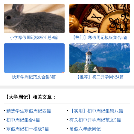
小学寒假周记模板汇总9篇
【热门】寒假周记模板集合8篇
快开学周记范文合集3篇
【推荐】初二开学周记4篇
【大学周记】相关文章：
精选学生寒假周记四篇
【实用】初中周记集锦八篇
初中周记集合4篇
有关初中开学周记范文5篇
寒假周记初一模板7篇
暑假六年级周记