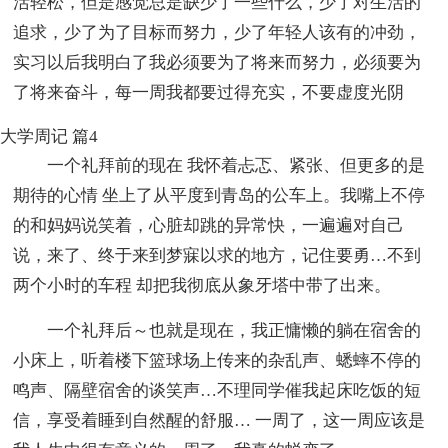
活轻松，但是感觉总是缺少了一些什么，少了对生活的
追求，少了为了目标而努力，少了年轻人该有的冲劲，
实习以后我明白了我必须要为了将来而努力，必须要为
了将来奋斗，每一周我都要过得充实，不要虚度光阴
大学周记 篇4
一个礼拜前的现在 我怀着忐忑、紧张、但更多的是
期待的心情 坐上了从平度到青岛的公车上。我嘴上不停
的和妈妈说笑着，心脏却跳的异常快，一遍遍对自己
说，来了、终于来到梦寐以求的地方，记住要勇…不到
两个小时的车程 却把我彻底从象牙塔中带了出来。
一个礼拜后～也就是现在，我正慵懒的躺在宿舍的
小床上，听着楼下篮球场上传来的杂乱声、蟋蟀不停的
鸣声、隔壁宿舍的谈笑声…不理同学催我起床吃饭的短
信，享受着睡到自然醒的舒服… 一周了，这一周应该是