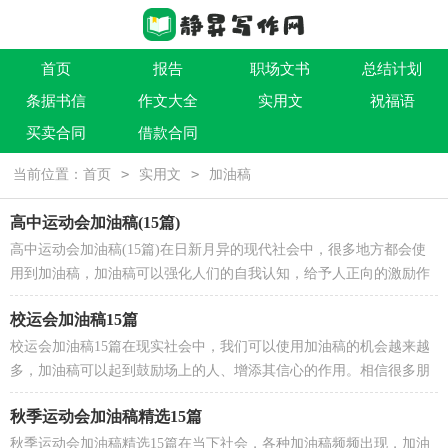
首页
报告
职场文书
总结计划
条据书信
作文大全
实用文
祝福语
买卖合同
借款合同
>
>
当前位置：
首页
实用文
加油稿
高中运动会加油稿(15篇)
高中运动会加油稿(15篇)在日新月异的现代社会中，很多地方都会使
用到加油稿，加油稿可以强化人们的自我认知，给予人正向的激励作
用。写加油稿的注意事项有许多，你确定会写吗？以下是...
校运会加油稿15篇
校运会加油稿15篇在现实社会中，我们可以使用加油稿的机会越来越
多，加油稿可以起到鼓励场上的人、增添其信心的作用。相信很多朋
友都对写加油稿感到非常苦恼吧，下面是小编为大家...
秋季运动会加油稿精选15篇
秋季运动会加油稿精选15篇在当下社会，各种加油稿频频出现，加油